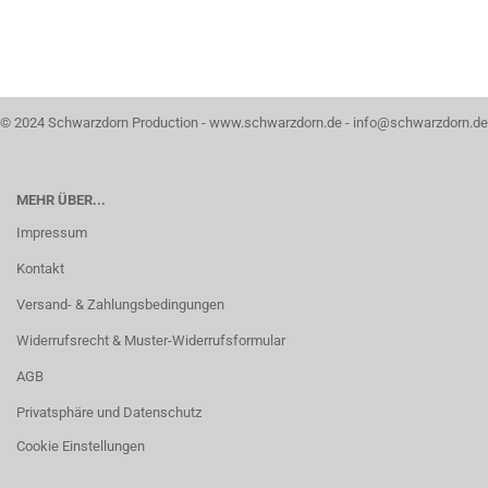
© 2024 Schwarzdorn Production - www.schwarzdorn.de - info@schwarzdorn.de
MEHR ÜBER...
Impressum
Kontakt
Versand- & Zahlungsbedingungen
Widerrufsrecht & Muster-Widerrufsformular
AGB
Privatsphäre und Datenschutz
Cookie Einstellungen