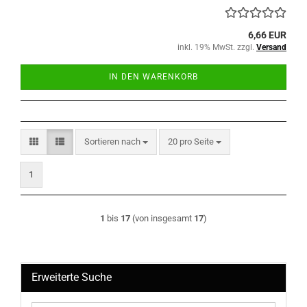
6,66 EUR
inkl. 19% MwSt. zzgl.
Versand
IN DEN WARENKORB
Sortieren nach
pro Seite
Sortieren nach
20 pro Seite
1
1
bis
17
(von insgesamt
17
)
Erweiterte Suche