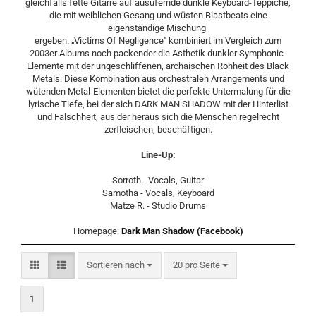
gleichfalls fette Gitarre auf ausufernde dunkle Keyboard-Teppiche,
die mit weiblichen Gesang und wüsten Blastbeats eine
eigenständige Mischung
ergeben. „Victims Of Negligence" kombiniert im Vergleich zum
2003er Albums noch packender die Ästhetik dunkler Symphonic-
Elemente mit der ungeschliffenen, archaischen Rohheit des Black
Metals. Diese Kombination aus orchestralen Arrangements und
wütenden Metal-Elementen bietet die perfekte Untermalung für die
lyrische Tiefe, bei der sich DARK MAN SHADOW mit der Hinterlist
und Falschheit, aus der heraus sich die Menschen regelrecht
zerfleischen, beschäftigen.
Line-Up:
Sorroth - Vocals, Guitar
Samotha - Vocals, Keyboard
Matze R. - Studio Drums
Homepage:
Dark Man Shadow (Facebook)
Sortieren nach
pro Seite
Sortieren nach
20 pro Seite
1