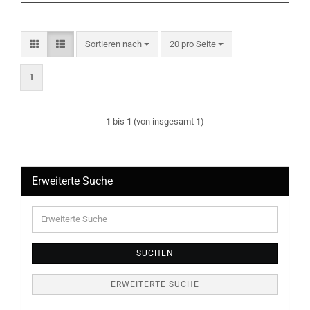
Sortieren nach
pro Seite
Sortieren nach
20 pro Seite
1
1
bis
1
(von insgesamt
1
)
Erweiterte Suche
Erweiterte
Suche
SUCHEN
ERWEITERTE SUCHE