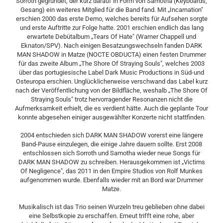
Sorroth gegründet, der kurz darauf in Form von Samotha (Keyboards,
Gesang) ein weiteres Mitglied für die Band fand. Mit „Incarnation"
erschien 2000 das erste Demo, welches bereits für Aufsehen sorgte
und erste Auftritte zur Folge hatte. 2001 erschien endlich das lang
erwartete Debütalbum „Tears Of Hate" (Warner Chappell und
Eknaton/SPV). Nach einigen Besatzungswechseln fanden DARK
MAN SHADOW in Matze (NOCTE OBDUCTA) einen festen Drummer
für das zweite Album „The Shore Of Straying Souls", welches 2003
über das portugiesische Label Dark Music Productions in Süd-und
Osteuropa erschien. Unglücklicherweise verschwand das Label kurz
nach der Veröffentlichung von der Bildfläche, weshalb „The Shore Of
Straying Souls" trotz hervorragender Resonanzen nicht die
Aufmerksamkeit erhielt, die es verdient hätte. Auch die geplante Tour
konnte abgesehen einiger ausgewählter Konzerte nicht stattfinden.
2004 entschieden sich DARK MAN SHADOW vorerst eine längere
Band-Pause einzulegen, die einige Jahre dauern sollte. Erst 2008
entschlossen sich Sorroth und Samotha wieder neue Songs für
DARK MAN SHADOW zu schreiben. Herausgekommen ist „Victims
Of Negligence", das 2011 in den Empire Studios von Rolf Munkes
aufgenommen wurde. Ebenfalls wieder mit an Bord war Drummer
Matze.
Musikalisch ist das Trio seinen Wurzeln treu geblieben ohne dabei
eine Selbstkopie zu erschaffen. Erneut trifft eine rohe, aber