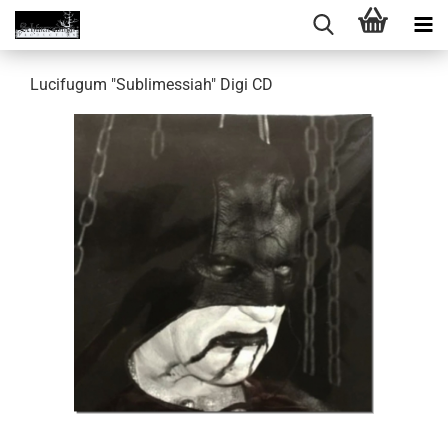
Lucifugum "Sublimessiah" Digi CD